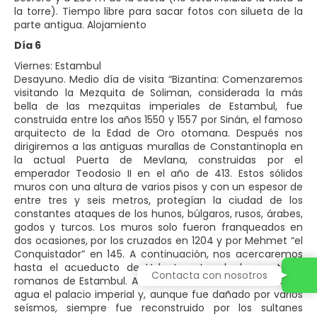
la torre). Tiempo libre para sacar fotos con silueta de la
parte antigua. Alojamiento
Día 6
Viernes: Estambul
Desayuno. Medio día de visita “Bizantina: Comenzaremos
visitando la Mezquita de Soliman, considerada la más
bella de las mezquitas imperiales de Estambul, fue
construida entre los años 1550 y 1557 por Sinán, el famoso
arquitecto de la Edad de Oro otomana. Después nos
dirigiremos a las antiguas murallas de Constantinopla en
la actual Puerta de Mevlana, construidas por el
emperador Teodosio II en el año de 413. Estos sólidos
muros con una altura de varios pisos y con un espesor de
entre tres y seis metros, protegían la ciudad de los
constantes ataques de los hunos, búlgaros, rusos, árabes,
godos y turcos. Los muros solo fueron franqueados en
dos ocasiones, por los cruzados en 1204 y por Mehmet “el
Conquistador” en 145. A continuación, nos acercaremos
hasta el acueducto de Valente, otro de los vestigios
Contacta con nosotros
romanos de Estambul. Acabado hacia 378, abastecía de
agua el palacio imperial y, aunque fue dañado por varios
seísmos, siempre fue reconstruido por los sultanes