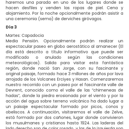
haremos una parada en uno de los lugares donde se
hacen desfiles y venden las ropas de piel. Cena y
alojamiento. Por la noche opcionalmente podrán asistir a
una ceremonia (sema) de derviches giróvagos.
Día 3
Martes: Capadocia
Media Pensión. Opcionalmente podrán realizar un
espectacular paseo en globo aerostático al amanecer (El
día está descrito a título informativo que puede ser
modificado o anulado según las condiciones
meteorológicas). Salida para visitar esta fantástica
región, donde nació San Jorge, con su fascinante y
original paisaje, formado hace 3 millones de años por lava
arrojada de los Volcanes Erciyes y Hasan. Comenzaremos
nuestro recorrido con un paseo por el fascinante valle de
Devrent, conocido como el valle de las “chimeneas de
hadas”, donde la piedra erosionada por el viento y por la
acción del agua sobre terreno volcánico ha dado lugar a
un paisaje espectacular formado por picos, conos y
obeliscos. A continuación, visitaremos el valle de Zelve,
está formado por dos cañones, lugar donde convivieron
los musulmanes y cristianos hasta 1924. Las laderas del
lado derecho son de color rosado, y las de la izquierda son