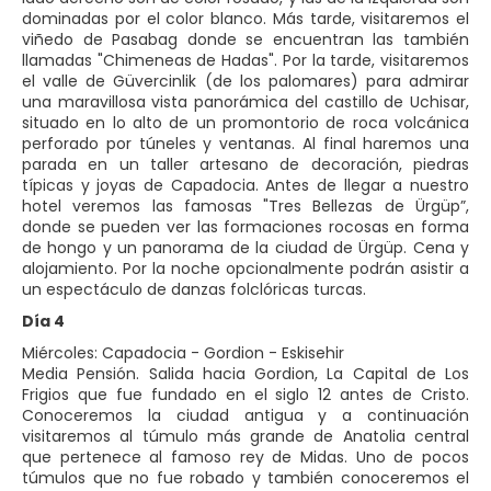
dominadas por el color blanco. Más tarde, visitaremos el
viñedo de Pasabag donde se encuentran las también
llamadas "Chimeneas de Hadas". Por la tarde, visitaremos
el valle de Güvercinlik (de los palomares) para admirar
una maravillosa vista panorámica del castillo de Uchisar,
situado en lo alto de un promontorio de roca volcánica
perforado por túneles y ventanas. Al final haremos una
parada en un taller artesano de decoración, piedras
típicas y joyas de Capadocia. Antes de llegar a nuestro
hotel veremos las famosas "Tres Bellezas de Ürgüp”,
donde se pueden ver las formaciones rocosas en forma
de hongo y un panorama de la ciudad de Ürgüp. Cena y
alojamiento. Por la noche opcionalmente podrán asistir a
un espectáculo de danzas folclóricas turcas.
Día 4
Miércoles: Capadocia - Gordion - Eskisehir
Media Pensión. Salida hacia Gordion, La Capital de Los
Frigios que fue fundado en el siglo 12 antes de Cristo.
Conoceremos la ciudad antigua y a continuación
visitaremos al túmulo más grande de Anatolia central
que pertenece al famoso rey de Midas. Uno de pocos
túmulos que no fue robado y también conoceremos el