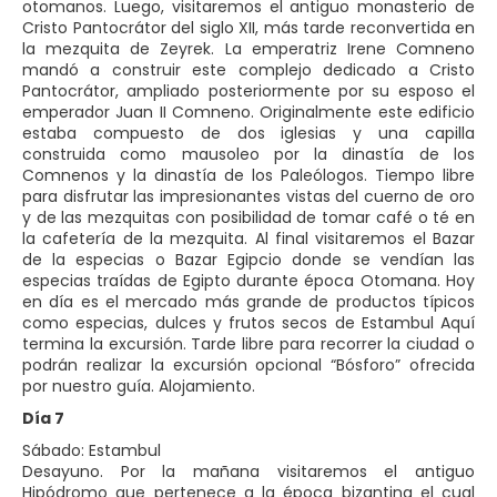
otomanos. Luego, visitaremos el antiguo monasterio de
Cristo Pantocrátor del siglo XII, más tarde reconvertida en
la mezquita de Zeyrek. La emperatriz Irene Comneno
mandó a construir este complejo dedicado a Cristo
Pantocrátor, ampliado posteriormente por su esposo el
emperador Juan II Comneno. Originalmente este edificio
estaba compuesto de dos iglesias y una capilla
construida como mausoleo por la dinastía de los
Comnenos y la dinastía de los Paleólogos. Tiempo libre
para disfrutar las impresionantes vistas del cuerno de oro
y de las mezquitas con posibilidad de tomar café o té en
la cafetería de la mezquita. Al final visitaremos el Bazar
de la especias o Bazar Egipcio donde se vendían las
especias traídas de Egipto durante época Otomana. Hoy
en día es el mercado más grande de productos típicos
como especias, dulces y frutos secos de Estambul Aquí
termina la excursión. Tarde libre para recorrer la ciudad o
podrán realizar la excursión opcional “Bósforo” ofrecida
por nuestro guía. Alojamiento.
Día 7
Sábado: Estambul
Desayuno. Por la mañana visitaremos el antiguo
Hipódromo que pertenece a la época bizantina el cual