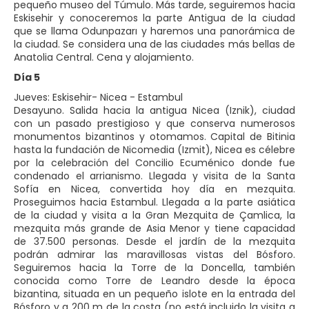
pequeño museo del Túmulo. Más tarde, seguiremos hacia
Eskisehir y conoceremos la parte Antigua de la ciudad
que se llama Odunpazarı y haremos una panorámica de
la ciudad. Se considera una de las ciudades más bellas de
Anatolia Central. Cena y alojamiento.
Día 5
Jueves: Eskisehir- Nicea - Estambul
Desayuno. Salida hacia la antigua Nicea (Iznik), ciudad
con un pasado prestigioso y que conserva numerosos
monumentos bizantinos y otomamos. Capital de Bitinia
hasta la fundación de Nicomedia (Izmit), Nicea es célebre
por la celebración del Concilio Ecuménico donde fue
condenado el arrianismo. Llegada y visita de la Santa
Sofía en Nicea, convertida hoy día en mezquita.
Proseguimos hacia Estambul. Llegada a la parte asiática
de la ciudad y visita a la Gran Mezquita de Çamlica, la
mezquita más grande de Asia Menor y tiene capacidad
de 37.500 personas. Desde el jardín de la mezquita
podrán admirar las maravillosas vistas del Bósforo.
Seguiremos hacia la Torre de la Doncella, también
conocida como Torre de Leandro desde la época
bizantina, situada en un pequeño islote en la entrada del
Bósforo y a 200 m de la costa (no está incluido la visita a