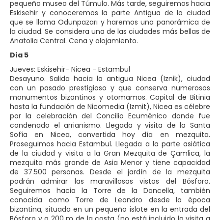
pequeño museo del Túmulo. Más tarde, seguiremos hacia
Eskisehir y conoceremos la parte Antigua de la ciudad
que se llama Odunpazarı y haremos una panorámica de
la ciudad. Se considera una de las ciudades más bellas de
Anatolia Central. Cena y alojamiento.
Día 5
Jueves: Eskisehir- Nicea - Estambul
Desayuno. Salida hacia la antigua Nicea (Iznik), ciudad
con un pasado prestigioso y que conserva numerosos
monumentos bizantinos y otomamos. Capital de Bitinia
hasta la fundación de Nicomedia (Izmit), Nicea es célebre
por la celebración del Concilio Ecuménico donde fue
condenado el arrianismo. Llegada y visita de la Santa
Sofía en Nicea, convertida hoy día en mezquita.
Proseguimos hacia Estambul. Llegada a la parte asiática
de la ciudad y visita a la Gran Mezquita de Çamlica, la
mezquita más grande de Asia Menor y tiene capacidad
de 37.500 personas. Desde el jardín de la mezquita
podrán admirar las maravillosas vistas del Bósforo.
Seguiremos hacia la Torre de la Doncella, también
conocida como Torre de Leandro desde la época
bizantina, situada en un pequeño islote en la entrada del
Bósforo y a 200 m de la costa (no está incluido la visita a