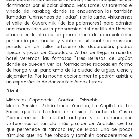
dominadas por el color blanco. Más tarde, visitaremos el
viñedo de Pasabag donde se encuentran las también
llamadas "Chimeneas de Hadas". Por la tarde, visitaremos
el valle de Güvercinlik (de los palomares) para admirar
una maravillosa vista panorámica del castillo de Uchisar,
situado en lo alto de un promontorio de roca volcánica
perforado por túneles y ventanas. Al final haremos una
parada en un taller artesano de decoración, piedras
típicas y joyas de Capadocia. Antes de llegar a nuestro
hotel veremos las famosas "Tres Bellezas de Ürgüp”,
donde se pueden ver las formaciones rocosas en forma
de hongo y un panorama de la ciudad de Ürgüp. Cena y
alojamiento. Por la noche opcionalmente podrán asistir a
un espectáculo de danzas folclóricas turcas.
Día 4
Miércoles: Capadocia - Gordion - Eskisehir
Media Pensión. Salida hacia Gordion, La Capital de Los
Frigios que fue fundado en el siglo 12 antes de Cristo.
Conoceremos la ciudad antigua y a continuación
visitaremos al túmulo más grande de Anatolia central
que pertenece al famoso rey de Midas. Uno de pocos
túmulos que no fue robado y también conoceremos el