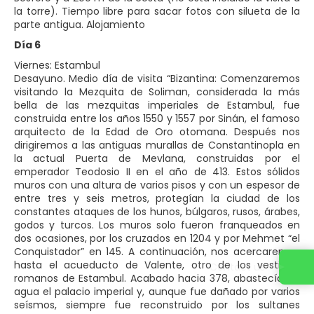
la torre). Tiempo libre para sacar fotos con silueta de la
parte antigua. Alojamiento
Día 6
Viernes: Estambul
Desayuno. Medio día de visita “Bizantina: Comenzaremos
visitando la Mezquita de Soliman, considerada la más
bella de las mezquitas imperiales de Estambul, fue
construida entre los años 1550 y 1557 por Sinán, el famoso
arquitecto de la Edad de Oro otomana. Después nos
dirigiremos a las antiguas murallas de Constantinopla en
la actual Puerta de Mevlana, construidas por el
emperador Teodosio II en el año de 413. Estos sólidos
muros con una altura de varios pisos y con un espesor de
entre tres y seis metros, protegían la ciudad de los
constantes ataques de los hunos, búlgaros, rusos, árabes,
godos y turcos. Los muros solo fueron franqueados en
dos ocasiones, por los cruzados en 1204 y por Mehmet “el
Conquistador” en 145. A continuación, nos acercaremos
hasta el acueducto de Valente, otro de los vestigios
Contact us
romanos de Estambul. Acabado hacia 378, abastecía de
agua el palacio imperial y, aunque fue dañado por varios
seísmos, siempre fue reconstruido por los sultanes