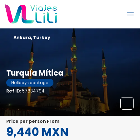
Ankara, Turkey
Turquía Mítica
Holidays package
Ref ID:
57834794
price per person From
9,440 MXN