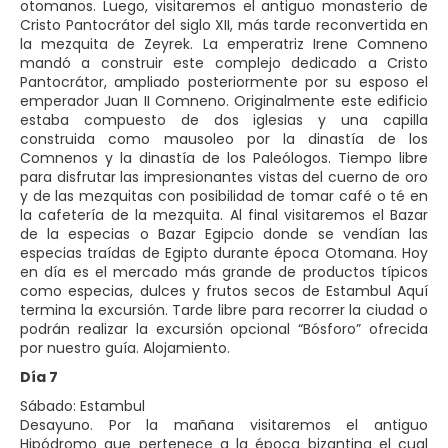
otomanos. Luego, visitaremos el antiguo monasterio de
Cristo Pantocrátor del siglo XII, más tarde reconvertida en
la mezquita de Zeyrek. La emperatriz Irene Comneno
mandó a construir este complejo dedicado a Cristo
Pantocrátor, ampliado posteriormente por su esposo el
emperador Juan II Comneno. Originalmente este edificio
estaba compuesto de dos iglesias y una capilla
construida como mausoleo por la dinastía de los
Comnenos y la dinastía de los Paleólogos. Tiempo libre
para disfrutar las impresionantes vistas del cuerno de oro
y de las mezquitas con posibilidad de tomar café o té en
la cafetería de la mezquita. Al final visitaremos el Bazar
de la especias o Bazar Egipcio donde se vendían las
especias traídas de Egipto durante época Otomana. Hoy
en día es el mercado más grande de productos típicos
como especias, dulces y frutos secos de Estambul Aquí
termina la excursión. Tarde libre para recorrer la ciudad o
podrán realizar la excursión opcional “Bósforo” ofrecida
por nuestro guía. Alojamiento.
Día 7
Sábado: Estambul
Desayuno. Por la mañana visitaremos el antiguo
Hipódromo que pertenece a la época bizantina el cual