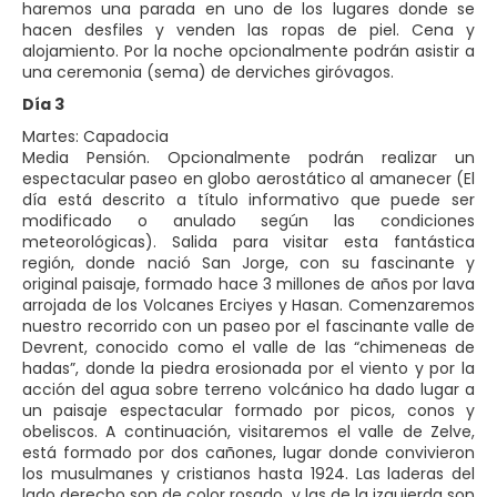
haremos una parada en uno de los lugares donde se
hacen desfiles y venden las ropas de piel. Cena y
alojamiento. Por la noche opcionalmente podrán asistir a
una ceremonia (sema) de derviches giróvagos.
Día 3
Martes: Capadocia
Media Pensión. Opcionalmente podrán realizar un
espectacular paseo en globo aerostático al amanecer (El
día está descrito a título informativo que puede ser
modificado o anulado según las condiciones
meteorológicas). Salida para visitar esta fantástica
región, donde nació San Jorge, con su fascinante y
original paisaje, formado hace 3 millones de años por lava
arrojada de los Volcanes Erciyes y Hasan. Comenzaremos
nuestro recorrido con un paseo por el fascinante valle de
Devrent, conocido como el valle de las “chimeneas de
hadas”, donde la piedra erosionada por el viento y por la
acción del agua sobre terreno volcánico ha dado lugar a
un paisaje espectacular formado por picos, conos y
obeliscos. A continuación, visitaremos el valle de Zelve,
está formado por dos cañones, lugar donde convivieron
los musulmanes y cristianos hasta 1924. Las laderas del
lado derecho son de color rosado, y las de la izquierda son