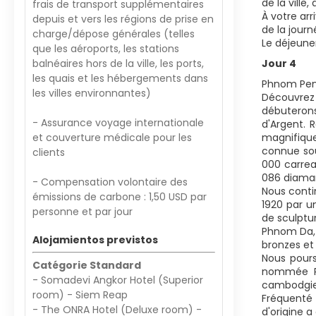
de la ville
frais de transport supplémentaires
À votre arr
depuis et vers les régions de prise en
de la journ
charge/dépose générales (telles
Le déjeune
que les aéroports, les stations
balnéaires hors de la ville, les ports,
Jour 4
les quais et les hébergements dans
Phnom Pen
les villes environnantes)
Découvrez 
débuterons
- Assurance voyage internationale
d'Argent. 
et couverture médicale pour les
magnifique
connue sou
clients
000 carrea
086 diama
- Compensation volontaire des
Nous contin
émissions de carbone : 1,50 USD par
1920 par u
personne et par jour
de sculptu
Phnom Da, 
Alojamientos previstos
bronzes et
Nous pour
Catégorie Standard
nommée Ph
- Somadevi Angkor Hotel (Superior
cambodgien
room) - Siem Reap
Fréquenté 
- The ONRA Hotel (Deluxe room) -
d'origine 