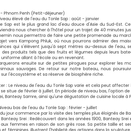
- Phnom Penh (Petit-déjeuner)
Niveau élevé de l'eau du Tonle Sap : août - janvier
le Sap est le plus grand lac d'eau douce d'Asie du Sud-Est. Ce
viendra nous chercher à l'hôtel pour un trajet de 40 minutes jus
hemin nous permettra de faire une petite promenade au marché
ajet vers Kampong Phluk, où nous pourrons admirer des maisons
nces qui s'élèvent jusqu'à sept mètres au-dessus de l'eau, selo
des produits tels que des fruits et légumes depuis leurs bate
 uniforme allant à l’école ou en revenant.
querons ensuite sur de petites pirogues pour explorer les man
nimaux sauvages. De retour sur notre bateau, nous poursuiv
sur l'écosystème et sa réserve de biosphère riche.
ter : Le niveau de l'eau du Tonle Sap varie et cela peut affecter l
se situe de février à juillet. En période de niveau bas, l'option
i, Banteay Samre, ainsi qu'une dégustation de cuisine locale à P
Niveau bas de l'eau du Tonle Sap : février - juillet
 du jour commence par la visite des temples plus éloignés de B
Banteay Srei : Redécouvert dans les années 1900, Banteay Sr
x femmes en raison de son grès rose. Sa petite taille et ses 
et féminines, illustrent l'habileté des artisans dans la sculpture 