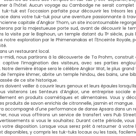
uner à l'hôtel. Aucun voyage au Cambodge ne serait complet 
 tuk-tuk est l'occasion parfaite pour découvrir les trésors les 
lace dans votre tuk-tuk pour une aventure passionnante à tra
'ancienne capitale d'Angkor Thom, un site incontournable regorge
erons par la majestueuse porte sud, avant de découvrir le temp
s la visite par le Baphoun, un temple datant du 11ᵉ siècle, puis
s notre exploration par le Phimenanakas et l'Enceinte Royale, p
ité.
ans un restaurant local.
ès-midi, nous partirons à la découverte de Ta Prohm, construit 
 captive l’imagination des visiteurs, avec ses parties englo
t. Notre dernière étape sera le célèbre Angkor Wat, le plus gra
e de l’empire khmer, abrite un temple hindou, des bains, une bi
assée de ce site historique.
urs doivent veiller à couvrir leurs genoux et leurs épaules lorsqu’ils
ous visiterons Les Senteurs d’Angkor, une entreprise sociale 
ellement en produits cosmétiques et alimentaires. Vous y décou
es produits de savon enrichis de citronnelle, jasmin et mangue.
era accompagné d'une performance de danse Apsara dans un rest
îner, nous vous offrirons un service de transfert vers Pub Stree
 divertissements si vous le souhaitez. Durant cette période, vo
 votre disposition. Lorsque vous serez prêt à retourner à votre 
t disponibles, y compris les tuk-tuks locaux ou les taxis, facile