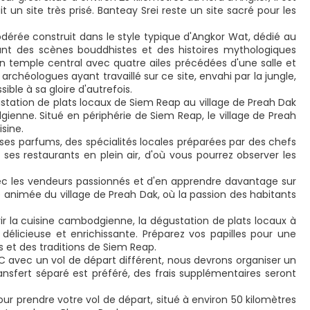
it un site très prisé. Banteay Srei reste un site sacré pour les
rée construit dans le style typique d'Angkor Wat, dédié au
tant des scènes bouddhistes et des histoires mythologiques
 temple central avec quatre ailes précédées d'une salle et
chéologues ayant travaillé sur ce site, envahi par la jungle,
le à sa gloire d'autrefois.
station de plats locaux de Siem Reap au village de Preah Dak
ienne. Situé en périphérie de Siem Reap, le village de Preah
sine.
euses parfums, des spécialités locales préparées par des chefs
 ses restaurants en plein air, d'où vous pourrez observer les
 avec les vendeurs passionnés et d'en apprendre davantage sur
e animée du village de Preah Dak, où la passion des habitants
 la cuisine cambodgienne, la dégustation de plats locaux à
élicieuse et enrichissante. Préparez vos papilles pour une
 et des traditions de Siem Reap.
IC avec un vol de départ différent, nous devrons organiser un
transfert séparé est préféré, des frais supplémentaires seront
our prendre votre vol de départ, situé à environ 50 kilomètres