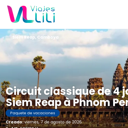
Siem Reap, Camboya
Circuit classique de 4
Siem Reap à Phnom Pen
Paquete de vacaciones
Creado:
viernes, 7 de agosto de 2026