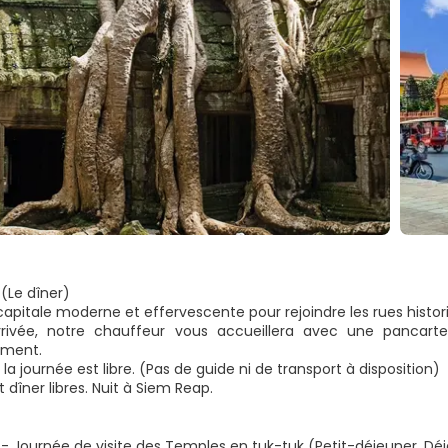
(Le dîner)
 capitale moderne et effervescente pour rejoindre les rues histo
rrivée, notre chauffeur vous accueillera avec une pancart
ement.
 la journée est libre. (Pas de guide ni de transport à disposition)
 dîner libres. Nuit à Siem Reap.
- Journée de visite des Temples en tuk-tuk (Petit-déjeuner, Déj