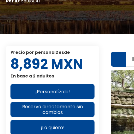
Ref ID:
58018041
precio por persona Desde
8,892 MXN
En base a 2 adultos
¡Personalízalo!
Reserva directamente sin
cambios
¡Lo quiero!