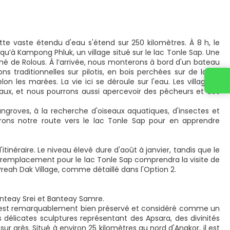
tte vaste étendu d'eau s'étend sur 250 kilomètres. À 8 h, le
qu’à Kampong Phluk, un village situé sur le lac Tonle Sap. Une
 de Rolous. À l’arrivée, nous monterons à bord d'un bateau
 traditionnelles sur pilotis, en bois perchées sur de longs
n les marées. La vie ici se déroule sur l'eau. Les villageois
aux, et nous pourrons aussi apercevoir des pêcheurs et des
groves, à la recherche d'oiseaux aquatiques, d'insectes et
rons notre route vers le lac Tonle Sap pour en apprendre
'itinéraire. Le niveau élevé dure d'août à janvier, tandis que le
 de remplacement pour le lac Tonle Sap comprendra la visite de
reah Dak Village, comme détaillé dans l'Option 2.
anteay Srei et Banteay Samre.
ei est remarquablement bien préservé et considéré comme un
délicates sculptures représentant des Apsara, des divinités
sur grès. Situé à environ 25 kilomètres au nord d'Angkor, il est