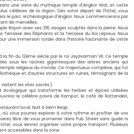
sans une visite du mythique temple d'Angkor Wat, et cette
plus célèbres de la région. Dès votre départ de l'hôtel, vous
vers le parc archéologique d'Angkor. Nous commencerons par
ant de merveilles.
le Bayon avec ses 216 visages sculptés dans la pierre. Nous
 la Terrasse des Éléphants et la Terrasse du Roi Lépreux. Nous
our une immersion totale dans l’histoire fascinante de cette
à la fin du 12ème siècle par le roi Jayavarman VII. Ce temple
uties sous les racines gigantesques des arbres anciens qui
nd temple religieux du monde. Ce majestueux complexe, qui fut
bliothèque et d’autres structures en ruines, témoignant de la
 visitent les sites sacrés.)
et écologique qui transforme les herbes et épices utilisées
vrirez le célèbre poivre de Kampot, le café de Rattanakiri,
aurant local. Nuit à Siem Reap.
t, où vous pourrez explorer à votre rythme et profiter de vos
us serez libre de vous promener dans Pub Street sans guide ni
hôtel, vous devrez organiser votre propre transport. Plusieurs
ment accessibles dans la zone.