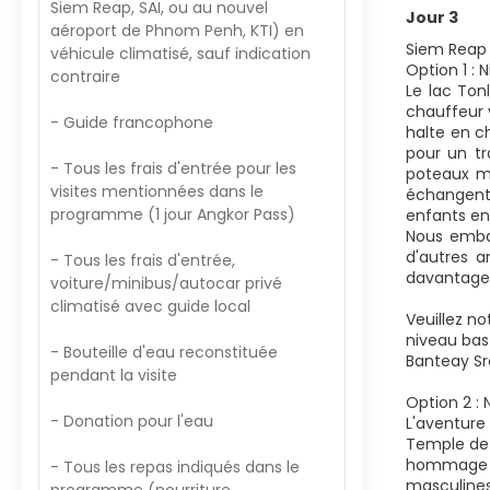
Siem Reap, SAI, ou au nouvel
Jour 3
aéroport de Phnom Penh, KTI) en
Siem Reap 
véhicule climatisé, sauf indication
Option 1 : 
contraire
Le lac Ton
chauffeur 
- Guide francophone
halte en c
pour un tr
- Tous les frais d'entrée pour les
poteaux mi
visites mentionnées dans le
échangent 
programme (1 jour Angkor Pass)
enfants en
Nous embar
d'autres a
- Tous les frais d'entrée,
davantage 
voiture/minibus/autocar privé
climatisé avec guide local
Veuillez no
niveau bas 
- Bouteille d'eau reconstituée
Banteay Sre
pendant la visite
Option 2 : 
- Donation pour l'eau
L'aventure
Temple de 
hommage au
- Tous les repas indiqués dans le
masculines 