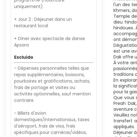
programme (nourriture
l'un des te
uniquement)
Khmers, do
Temple de 
+ Jour 2 : Déjeuner dans un
dieu hindo
restaurant local
hindoues. 
accompagné
+ Dîner avec spectacle de danse
ont démont
Apsara
Dégustatio
est une av
Dak offre 
Excluido
À votre arr
- Dépenses personnelles telles que
passionnés
traditions 
repas supplémentaires, boissons,
En explora
pourboires et gratifications, achats,
la signifi
frais de portage et visites ou
pour la ga
activités optionnelles, sauf mention
Que vous s
contraire
Preah Dak,
aventure c
- Billets d'avion
Veuillez n
domestiques/internationaux, taxes
transfert a
d'aéroport, frais de visa, frais
appliqués.
spécifiques pour caméras/vidéos,
Déjeuner à 