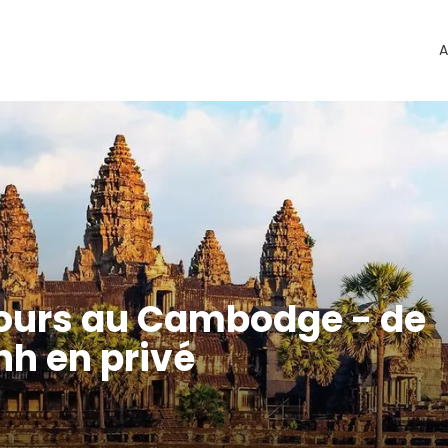
A
 jours au Cambodge - de
h en privé