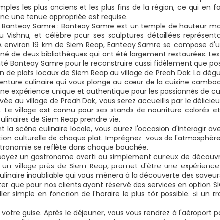
mples les plus anciens et les plus fins de la région, ce qui en fa
nc une tenue appropriée est requise.
Banteay Samre : Banteay Samre est un temple de hauteur modé
u Vishnu, et célèbre pour ses sculptures détaillées représen
À environ 19 km de Siem Reap, Banteay Samre se compose d'un
 de deux bibliothèques qui ont été largement restaurées. Les ar
é Banteay Samre pour le reconstruire aussi fidèlement que possib
n de plats locaux de Siem Reap au village de Preah Dak: La dégu
enture culinaire qui vous plonge au cœur de la cuisine cambodg
une expérience unique et authentique pour les passionnés de cui
ivée au village de Preah Dak, vous serez accueillis par le délici
. Le village est connu pour ses stands de nourriture colorés et
culinaires de Siem Reap prendre vie.
nt la scène culinaire locale, vous aurez l'occasion d'interagir
cation culturelle de chaque plat. Imprégnez-vous de l'atmosphèr
stronomie se reflète dans chaque bouchée.
oyez un gastronome averti ou simplement curieux de découvrir
 un village près de Siem Reap, promet d'être une expérience d
ulinaire inoubliable qui vous mènera à la découverte des saveurs
oter que pour nos clients ayant réservé des services en option S
ller simple en fonction de l'horaire le plus tôt possible. Si un 
votre guise. Après le déjeuner, vous vous rendrez à l'aéroport p