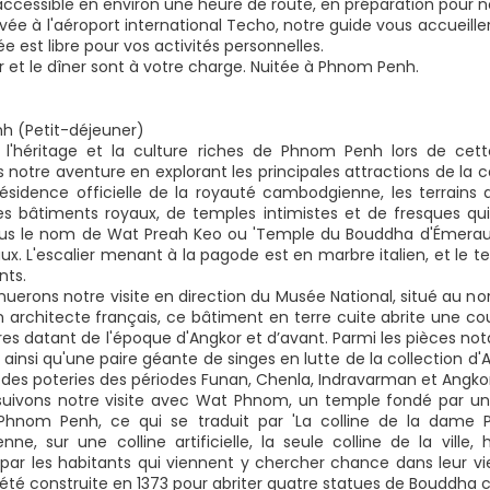
, accessible en environ une heure de route, en préparation pour 
ivée à l'aéroport international Techo, notre guide vous accueiller
ée est libre pour vos activités personnelles.
r et le dîner sont à votre charge. Nuitée à Phnom Penh.
h (Petit-déjeuner)
l'héritage et la culture riches de Phnom Penh lors de cette
 notre aventure en explorant les principales attractions de la 
Résidence officielle de la royauté cambodgienne, les terrains
s bâtiments royaux, de temples intimistes et de fresques qui i
s le nom de Wat Preah Keo ou 'Temple du Bouddha d'Émeraude
ux. L'escalier menant à la pagode est en marbre italien, et le 
nts.
uerons notre visite en direction du Musée National, situé au nor
n architecte français, ce bâtiment en terre cuite abrite une co
res datant de l'époque d'Angkor et d’avant. Parmi les pièces not
ainsi qu'une paire géante de singes en lutte de la collection d
 des poteries des périodes Funan, Chenla, Indravarman et Angkor
suivons notre visite avec Wat Phnom, un temple fondé par u
nom Penh, ce qui se traduit par 'La colline de la dame Pe
ne, sur une colline artificielle, la seule colline de la vill
par les habitants qui viennent y chercher chance dans leur vie
a été construite en 1373 pour abriter quatre statues de Bouddha