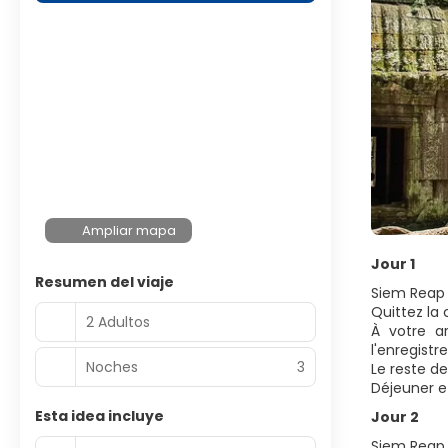
Ampliar mapa
Jour 1
Resumen del viaje
Siem Reap 
Quittez la
2 Adultos
À votre a
l'enregistr
Noches
3
Le reste de
Déjeuner et
Esta idea incluye
Jour 2
Siem Reap 