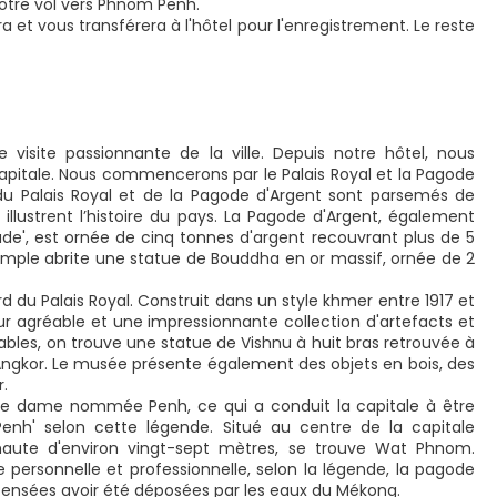
notre vol vers Phnom Penh.
a et vous transférera à l'hôtel pour l'enregistrement. Le reste
 visite passionnante de la ville. Depuis notre hôtel, nous
capitale. Nous commencerons par le Palais Royal et la Pagode
 du Palais Royal et de la Pagode d'Argent sont parsemés de
llustrent l’histoire du pays. La Pagode d'Argent, également
', est ornée de cinq tonnes d'argent recouvrant plus de 5
temple abrite une statue de Bouddha en or massif, ornée de 2
d du Palais Royal. Construit dans un style khmer entre 1917 et
ur agréable et une impressionnante collection d'artefacts et
ables, on trouve une statue de Vishnu à huit bras retrouvée à
'Angkor. Le musée présente également des objets en bois, des
.
ne dame nommée Penh, ce qui a conduit la capitale à être
nh' selon cette légende. Situé au centre de la capitale
e, haute d'environ vingt-sept mètres, se trouve Wat Phnom.
 personnelle et professionnelle, selon la légende, la pagode
 censées avoir été déposées par les eaux du Mékong.