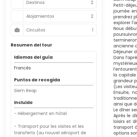
Destinos
2
Petit-déje
journée en
Alojamientos
2
prendrez p
explorer l
Nous début
Circuitos
1
poursuivron
termineron
Resumen del tour
ancienne c
Déjeuner d
Idiomas del guía
Dans l’apr
mystérieux
Francés
l’entouren
la capital
Puntos de recogida
grandeur p
(Les visite
Siem Reap
Ensuite, n
traditionn
Incluido
ainsi que d
Le dîner s
- Hébergement en hôtel
Après le d
loisirs et
- Transport pour les visites et les
transport à
transferts (au nouvel aéroport de
options son