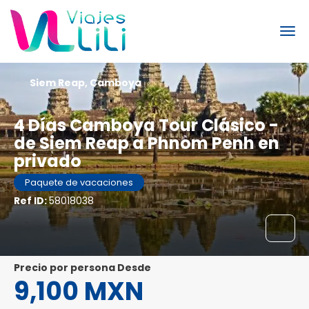
Siem Reap, Camboya
4 Días Camboya Tour Clásico -
de Siem Reap a Phnom Penh en
privado
Paquete de vacaciones
Ref ID:
58018038
precio por persona Desde
9,100 MXN