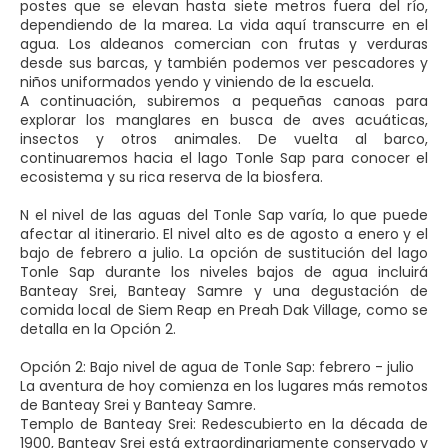
postes que se elevan hasta siete metros fuera del río,
dependiendo de la marea. La vida aquí transcurre en el
agua. Los aldeanos comercian con frutas y verduras
desde sus barcas, y también podemos ver pescadores y
niños uniformados yendo y viniendo de la escuela.
A continuación, subiremos a pequeñas canoas para
explorar los manglares en busca de aves acuáticas,
insectos y otros animales. De vuelta al barco,
continuaremos hacia el lago Tonle Sap para conocer el
ecosistema y su rica reserva de la biosfera.
N el nivel de las aguas del Tonle Sap varía, lo que puede
afectar al itinerario. El nivel alto es de agosto a enero y el
bajo de febrero a julio. La opción de sustitución del lago
Tonle Sap durante los niveles bajos de agua incluirá
Banteay Srei, Banteay Samre y una degustación de
comida local de Siem Reap en Preah Dak Village, como se
detalla en la Opción 2.
Opción 2: Bajo nivel de agua de Tonle Sap: febrero - julio
La aventura de hoy comienza en los lugares más remotos
de Banteay Srei y Banteay Samre.
Templo de Banteay Srei: Redescubierto en la década de
1900, Banteay Srei está extraordinariamente conservado y