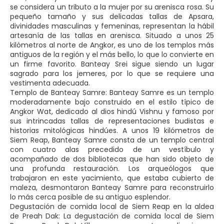
se considera un tributo a la mujer por su arenisca rosa. Su
pequeño tamaño y sus delicadas tallas de Apsara,
divinidades masculinas y femeninas, representan la hábil
artesanía de las tallas en arenisca. Situado a unos 25
kilómetros al norte de Angkor, es uno de los templos más
antiguos de la región y el más bello, lo que lo convierte en
un firme favorito. Banteay Srei sigue siendo un lugar
sagrado para los jemeres, por lo que se requiere una
vestimenta adecuada.
Templo de Banteay Samre: Banteay Samre es un templo
moderadamente bajo construido en el estilo típico de
Angkor Wat, dedicado al dios hindú Vishnu y famoso por
sus intrincadas tallas de representaciones budistas e
historias mitológicas hindúes. A unos 19 kilómetros de
Siem Reap, Banteay Samre consta de un templo central
con cuatro alas precedido de un vestíbulo y
acompañado de dos bibliotecas que han sido objeto de
una profunda restauración. Los arqueólogos que
trabajaron en este yacimiento, que estaba cubierto de
maleza, desmontaron Banteay Samre para reconstruirlo
lo más cerca posible de su antiguo esplendor.
Degustación de comida local de Siem Reap en la aldea
de Preah Dak: La degustación de comida local de Siem