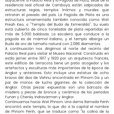
adyacente. El Palacio Real y la Pagoda de Plata, sede de la
residencia real oficial de Camboya, están salpicados de
estructuras regias, templos íntimos y murales que
retratan el pasado del país. La Pagoda de Plata es una
estructura ornamentada también conocida como Wat
Preah Keo, o "Templo del Buda de Esmeralda". Su suelo
está cubierto de cinco toneladas de plata repartidas en
más de 5.000 baldosas. La escalera que conduce a la
pagoda es de mármol italiano, y el templo alberga un
Buda de oro de tamaño natural con 2.086 diamantes.
A continuación nos dirigimos al norte del recinto del
Palacio Real para visitar el Museo Nacional. Construido en
estilo jemer entre 1917 y 1920 por un arquitecto francés,
este edificio de terracota tiene un patio acogedor y los
artefactos y esculturas más importantes de la época de
Angkor y anteriores. Esto incluye una estatua de ocho
brazos del dios de Vishnu encontrada en Phnom Da y un
par de monos de lucha gigantes de la colección de
Angkor. Otras piezas expuestas son una barcaza de
madera y piezas de bronce y cerámica de los periodos
Funan y Chenla, Indravarman y Angkor.
Continuamos hacia Wat Phnom. Una dama llamada Penh
encontró este templo, lo que dio a la capital el nombre
de Phnom Penh, que se traduce como "la colina de la