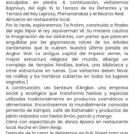
esculpidas en piedra. A continuación, visitaremos
Baphoun, del siglo XI, la Terraza de los Elefantes y la
Terraza del Rey Leproso, Phimenanakas y el Recinto Real.
Almuerzo en restaurante local.
Por la tarde, exploraremos Ta Prohm, construida a finales
del siglo XIIpor el rey Jayavarman VII. Su misterio cautiva
la imaginación de los visitantes, con partes que parecen
engullidas por las gigantescas raíces de los árboles
centenarios que la cubren. Nuestra última parada es
Angkor Wat. La antigua capital del Imperio Jemer, la
mayor estructura religiosa del mundo, alberga un
complejo de templos hindúes, baños, una biblioteca y
otras estructuras en ruinas. (Los visitantes deben llevar
las rodillas y los hombros cubiertos en todos los lugares
sagrados.)
A continuación, Les Senteurs d'Angkor, una empresa
social y ecológica que transforma hierbas y especias
utilizadas tradicionalmente en productos cosméticos o
alimentarios. Encontraremos la mundialmente conocida
pimienta de Kampot, café de Rattanakiri y productos de
jabón realzados con hierba limón, jazmín y mango.
Cena con espectáculo de danza Apsara en restaurante
local. Noche en Siem Reap.
Después de la cena, le dejaremos en Pub Street para que