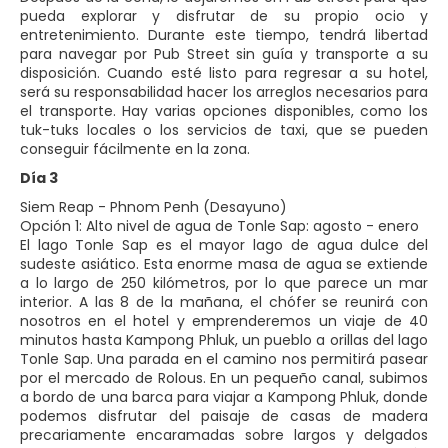
pueda explorar y disfrutar de su propio ocio y
entretenimiento. Durante este tiempo, tendrá libertad
para navegar por Pub Street sin guía y transporte a su
disposición. Cuando esté listo para regresar a su hotel,
será su responsabilidad hacer los arreglos necesarios para
el transporte. Hay varias opciones disponibles, como los
tuk-tuks locales o los servicios de taxi, que se pueden
conseguir fácilmente en la zona.
Día 3
Siem Reap - Phnom Penh (Desayuno)
Opción 1: Alto nivel de agua de Tonle Sap: agosto - enero
El lago Tonle Sap es el mayor lago de agua dulce del
sudeste asiático. Esta enorme masa de agua se extiende
a lo largo de 250 kilómetros, por lo que parece un mar
interior. A las 8 de la mañana, el chófer se reunirá con
nosotros en el hotel y emprenderemos un viaje de 40
minutos hasta Kampong Phluk, un pueblo a orillas del lago
Tonle Sap. Una parada en el camino nos permitirá pasear
por el mercado de Rolous. En un pequeño canal, subimos
a bordo de una barca para viajar a Kampong Phluk, donde
podemos disfrutar del paisaje de casas de madera
precariamente encaramadas sobre largos y delgados