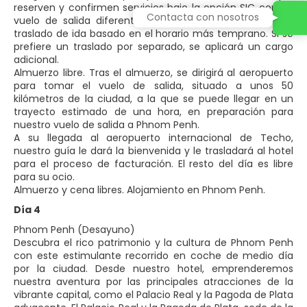
reserven y confirmen servicios bajo la opción SIC con un
Contacta con nosotros
vuelo de salida diferente, tendremos que organizar un
traslado de ida basado en el horario más temprano. Si se
prefiere un traslado por separado, se aplicará un cargo
adicional.
Almuerzo libre. Tras el almuerzo, se dirigirá al aeropuerto
para tomar el vuelo de salida, situado a unos 50
kilómetros de la ciudad, a la que se puede llegar en un
trayecto estimado de una hora, en preparación para
nuestro vuelo de salida a Phnom Penh.
A su llegada al aeropuerto internacional de Techo,
nuestro guía le dará la bienvenida y le trasladará al hotel
para el proceso de facturación. El resto del día es libre
para su ocio.
Almuerzo y cena libres. Alojamiento en Phnom Penh.
Día 4
Phnom Penh (Desayuno)
Descubra el rico patrimonio y la cultura de Phnom Penh
con este estimulante recorrido en coche de medio día
por la ciudad. Desde nuestro hotel, emprenderemos
nuestra aventura por las principales atracciones de la
vibrante capital, como el Palacio Real y la Pagoda de Plata