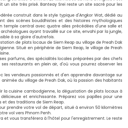
it un site très prisé. Banteay Srei reste un site sacré pour les
rée construit dans le style typique d'Angkor Wat, dédié au
tant des scènes bouddhistes et des histoires mythologiques
 temple central avec quatre ailes précédées d'une salle et
chéologues ayant travaillé sur ce site, envahi par la jungle,
le à sa gloire d'autrefois.
station de plats locaux de Siem Reap au village de Preah Dak
ienne. Situé en périphérie de Siem Reap, le village de Preah
sine.
euses parfums, des spécialités locales préparées par des chefs
 ses restaurants en plein air, d'où vous pourrez observer les
 avec les vendeurs passionnés et d'en apprendre davantage sur
e animée du village de Preah Dak, où la passion des habitants
 la cuisine cambodgienne, la dégustation de plats locaux à
élicieuse et enrichissante. Préparez vos papilles pour une
 et des traditions de Siem Reap.
our prendre votre vol de départ, situé à environ 50 kilomètres
notre vol vers Phnom Penh.
a et vous transférera à l'hôtel pour l'enregistrement. Le reste