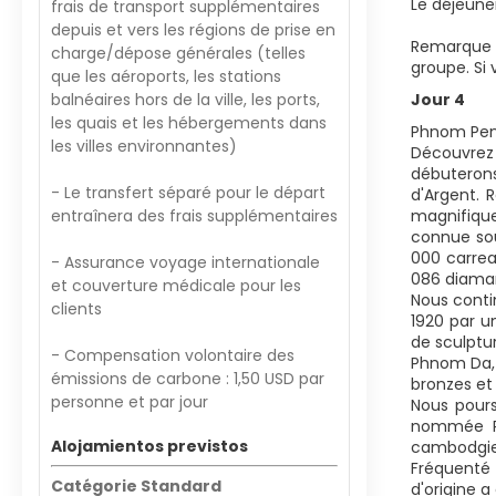
Le déjeune
frais de transport supplémentaires
depuis et vers les régions de prise en
Remarque :
charge/dépose générales (telles
groupe. Si 
que les aéroports, les stations
balnéaires hors de la ville, les ports,
Jour 4
les quais et les hébergements dans
Phnom Pen
les villes environnantes)
Découvrez 
débuterons
- Le transfert séparé pour le départ
d'Argent. 
entraînera des frais supplémentaires
magnifique
connue sou
000 carrea
- Assurance voyage internationale
086 diama
et couverture médicale pour les
Nous contin
clients
1920 par u
de sculptu
- Compensation volontaire des
Phnom Da, 
émissions de carbone : 1,50 USD par
bronzes et
personne et par jour
Nous pour
nommée Ph
Alojamientos previstos
cambodgien
Fréquenté 
Catégorie Standard
d'origine 