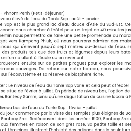
- Phnom Penh (Petit-déjeuner)
Niveau élevé de l'eau du Tonle Sap : août - janvier
le Sap est le plus grand lac d'eau douce d'Asie du Sud-Est. Ce
viendra nous chercher à l'hôtel pour un trajet de 40 minutes jus
hemin nous permettra de faire une petite promenade au marché
ajet vers Kampong Phluk, où nous pourrons admirer des maisons
nces qui s'élèvent jusqu'à sept mètres au-dessus de l'eau, selo
des produits tels que des fruits et légumes depuis leurs bate
 uniforme allant à l’école ou en revenant.
querons ensuite sur de petites pirogues pour explorer les man
nimaux sauvages. De retour sur notre bateau, nous poursuiv
sur l'écosystème et sa réserve de biosphère riche.
ter : Le niveau de l'eau du Tonle Sap varie et cela peut affecter l
se situe de février à juillet. En période de niveau bas, l'option
i, Banteay Samre, ainsi qu'une dégustation de cuisine locale à P
Niveau bas de l'eau du Tonle Sap : février - juillet
 du jour commence par la visite des temples plus éloignés de B
Banteay Srei : Redécouvert dans les années 1900, Banteay Sr
x femmes en raison de son grès rose. Sa petite taille et ses 
et féminines, illustrent l'habileté des artisans dans la sculpture 