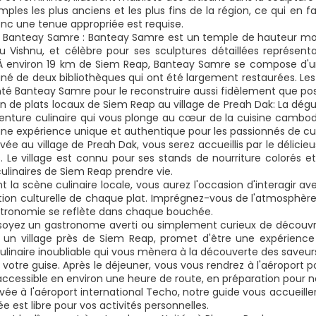
mples les plus anciens et les plus fins de la région, ce qui en fa
nc une tenue appropriée est requise.
Banteay Samre : Banteay Samre est un temple de hauteur modé
u Vishnu, et célèbre pour ses sculptures détaillées représen
À environ 19 km de Siem Reap, Banteay Samre se compose d'un
 de deux bibliothèques qui ont été largement restaurées. Les ar
é Banteay Samre pour le reconstruire aussi fidèlement que possib
n de plats locaux de Siem Reap au village de Preah Dak: La dégu
enture culinaire qui vous plonge au cœur de la cuisine cambodg
une expérience unique et authentique pour les passionnés de cui
ivée au village de Preah Dak, vous serez accueillis par le délici
. Le village est connu pour ses stands de nourriture colorés et
culinaires de Siem Reap prendre vie.
nt la scène culinaire locale, vous aurez l'occasion d'interagir
cation culturelle de chaque plat. Imprégnez-vous de l'atmosphèr
stronomie se reflète dans chaque bouchée.
oyez un gastronome averti ou simplement curieux de découvrir
 un village près de Siem Reap, promet d'être une expérience d
ulinaire inoubliable qui vous mènera à la découverte des saveurs
votre guise. Après le déjeuner, vous vous rendrez à l'aéroport p
, accessible en environ une heure de route, en préparation pour 
ivée à l'aéroport international Techo, notre guide vous accueiller
ée est libre pour vos activités personnelles.