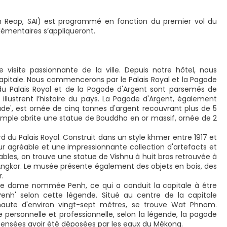
iem Reap, SAI) est programmé en fonction du premier vol du
plémentaires s’appliqueront.
 visite passionnante de la ville. Depuis notre hôtel, nous
capitale. Nous commencerons par le Palais Royal et la Pagode
 du Palais Royal et de la Pagode d'Argent sont parsemés de
llustrent l’histoire du pays. La Pagode d'Argent, également
', est ornée de cinq tonnes d'argent recouvrant plus de 5
temple abrite une statue de Bouddha en or massif, ornée de 2
d du Palais Royal. Construit dans un style khmer entre 1917 et
ur agréable et une impressionnante collection d'artefacts et
ables, on trouve une statue de Vishnu à huit bras retrouvée à
'Angkor. Le musée présente également des objets en bois, des
.
ne dame nommée Penh, ce qui a conduit la capitale à être
nh' selon cette légende. Situé au centre de la capitale
e, haute d'environ vingt-sept mètres, se trouve Wat Phnom.
 personnelle et professionnelle, selon la légende, la pagode
 censées avoir été déposées par les eaux du Mékong.