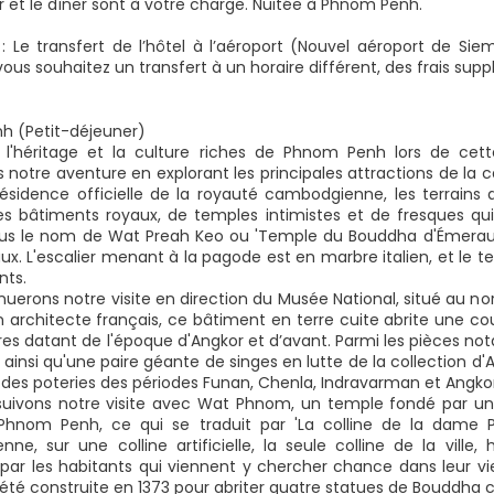
r et le dîner sont à votre charge. Nuitée à Phnom Penh.
 Le transfert de l’hôtel à l’aéroport (Nouvel aéroport de S
vous souhaitez un transfert à un horaire différent, des frais sup
h (Petit-déjeuner)
l'héritage et la culture riches de Phnom Penh lors de cette
 notre aventure en explorant les principales attractions de la 
Résidence officielle de la royauté cambodgienne, les terrains
s bâtiments royaux, de temples intimistes et de fresques qui i
s le nom de Wat Preah Keo ou 'Temple du Bouddha d'Émeraude
ux. L'escalier menant à la pagode est en marbre italien, et le 
nts.
uerons notre visite en direction du Musée National, situé au nor
n architecte français, ce bâtiment en terre cuite abrite une co
res datant de l'époque d'Angkor et d’avant. Parmi les pièces not
ainsi qu'une paire géante de singes en lutte de la collection d
 des poteries des périodes Funan, Chenla, Indravarman et Angkor
suivons notre visite avec Wat Phnom, un temple fondé par u
nom Penh, ce qui se traduit par 'La colline de la dame Pe
ne, sur une colline artificielle, la seule colline de la vill
par les habitants qui viennent y chercher chance dans leur vie
a été construite en 1373 pour abriter quatre statues de Bouddha