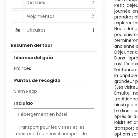
Destinos
2
Petit-déje
journée en
Alojamientos
2
prendrez p
explorer l
Nous début
Circuitos
1
poursuivron
termineron
Resumen del tour
ancienne c
Déjeuner d
Idiomas del guía
Dans l’apr
mystérieux
Francés
l’entouren
la capital
Puntos de recogida
grandeur p
(Les visite
Siem Reap
Ensuite, n
traditionn
Incluido
ainsi que d
Le dîner s
- Hébergement en hôtel
Après le d
loisirs et
- Transport pour les visites et les
transport à
transferts (au nouvel aéroport de
options son