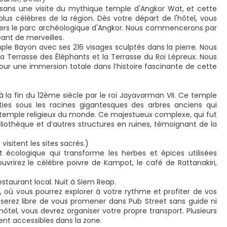
sans une visite du mythique temple d'Angkor Wat, et cette
plus célèbres de la région. Dès votre départ de l'hôtel, vous
vers le parc archéologique d'Angkor. Nous commencerons par
ant de merveilles.
le Bayon avec ses 216 visages sculptés dans la pierre. Nous
 la Terrasse des Éléphants et la Terrasse du Roi Lépreux. Nous
our une immersion totale dans l’histoire fascinante de cette
à la fin du 12ème siècle par le roi Jayavarman VII. Ce temple
uties sous les racines gigantesques des arbres anciens qui
nd temple religieux du monde. Ce majestueux complexe, qui fut
bliothèque et d’autres structures en ruines, témoignant de la
 visitent les sites sacrés.)
et écologique qui transforme les herbes et épices utilisées
vrirez le célèbre poivre de Kampot, le café de Rattanakiri,
aurant local. Nuit à Siem Reap.
t, où vous pourrez explorer à votre rythme et profiter de vos
us serez libre de vous promener dans Pub Street sans guide ni
hôtel, vous devrez organiser votre propre transport. Plusieurs
ment accessibles dans la zone.