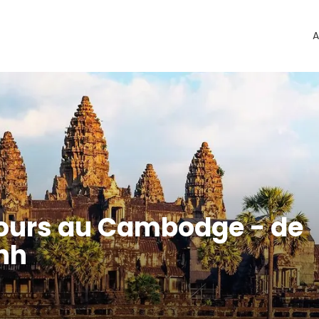
A
 jours au Cambodge - de
nh