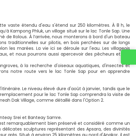
tte vaste étendu d'eau s'étend sur 250 kilomètres. À 8 h, le
qu’à Kampong Phluk, un village situé sur le lac Tonle Sap. Une
 de Rolous. À l’arrivée, nous monterons à bord d'un bateau
 traditionnelles sur pilotis, en bois perchées sur de longs
n les marées. La vie ici se déroule sur l'eau. Les villageois
aux, et nous pourrons aussi apercevoir des pêcheurs et des
Contacta con nosotros
groves, à la recherche d'oiseaux aquatiques, d'insectes et
rons notre route vers le lac Tonle Sap pour en apprendre
'itinéraire. Le niveau élevé dure d'août à janvier, tandis que le
 de remplacement pour le lac Tonle Sap comprendra la visite de
reah Dak Village, comme détaillé dans l'Option 2.
anteay Srei et Banteay Samre.
ei est remarquablement bien préservé et considéré comme un
délicates sculptures représentant des Apsara, des divinités
sur grès. Situé à environ 25 kilomètres au nord d'Angkor, il est