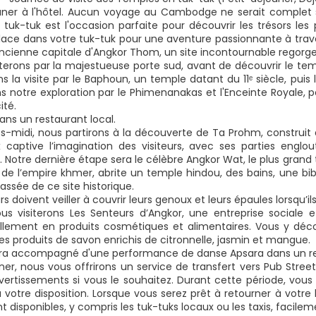
uner à l'hôtel. Aucun voyage au Cambodge ne serait complet 
 tuk-tuk est l'occasion parfaite pour découvrir les trésors les 
lace dans votre tuk-tuk pour une aventure passionnante à tra
'ancienne capitale d'Angkor Thom, un site incontournable regorge
erons par la majestueuse porte sud, avant de découvrir le temp
s la visite par le Baphoun, un temple datant du 11ᵉ siècle, puis
s notre exploration par le Phimenanakas et l'Enceinte Royale, p
ité.
ans un restaurant local.
ès-midi, nous partirons à la découverte de Ta Prohm, construit 
 captive l’imagination des visiteurs, avec ses parties englo
t. Notre dernière étape sera le célèbre Angkor Wat, le plus gra
e de l’empire khmer, abrite un temple hindou, des bains, une bi
assée de ce site historique.
urs doivent veiller à couvrir leurs genoux et leurs épaules lorsqu’ils
ous visiterons Les Senteurs d’Angkor, une entreprise sociale 
ellement en produits cosmétiques et alimentaires. Vous y décou
es produits de savon enrichis de citronnelle, jasmin et mangue.
era accompagné d'une performance de danse Apsara dans un rest
îner, nous vous offrirons un service de transfert vers Pub Stree
 divertissements si vous le souhaitez. Durant cette période, vo
 votre disposition. Lorsque vous serez prêt à retourner à votre 
t disponibles, y compris les tuk-tuks locaux ou les taxis, facile