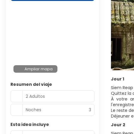
Ampliar mapa
Jour 1
Resumen del viaje
Siem Reap 
Quittez la
2 Adultos
À votre a
l'enregistr
Noches
3
Le reste de
Déjeuner et
Esta idea incluye
Jour 2
Siem Reap 