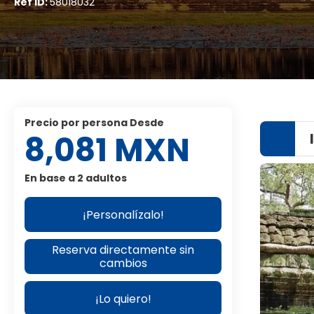
Ref ID:
58018032
precio por persona Desde
8,081 MXN
En base a 2 adultos
¡Personalízalo!
Reserva directamente sin
cambios
¡Lo quiero!