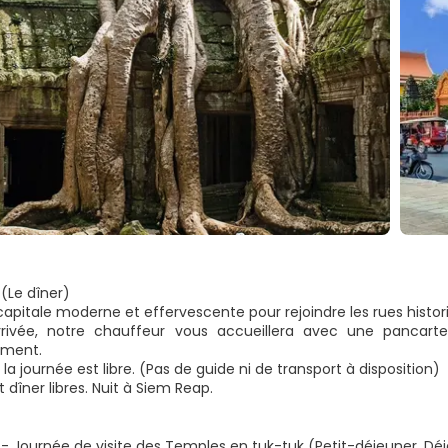
(Le dîner)
 capitale moderne et effervescente pour rejoindre les rues histo
rrivée, notre chauffeur vous accueillera avec une pancart
ement.
 la journée est libre. (Pas de guide ni de transport à disposition)
 dîner libres. Nuit à Siem Reap.
- Journée de visite des Temples en tuk-tuk (Petit-déjeuner, Déj