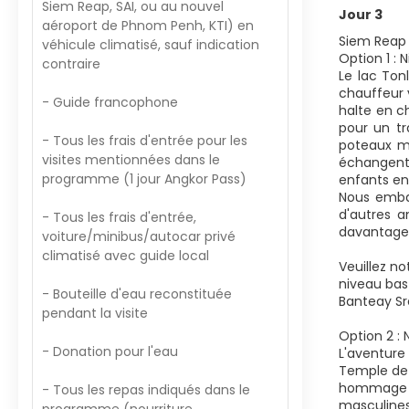
Siem Reap, SAI, ou au nouvel
Jour 3
aéroport de Phnom Penh, KTI) en
Siem Reap 
véhicule climatisé, sauf indication
Option 1 : 
contraire
Le lac Ton
chauffeur 
- Guide francophone
halte en c
pour un tr
- Tous les frais d'entrée pour les
poteaux mi
visites mentionnées dans le
échangent 
programme (1 jour Angkor Pass)
enfants en
Nous embar
d'autres a
- Tous les frais d'entrée,
davantage 
voiture/minibus/autocar privé
climatisé avec guide local
Veuillez no
niveau bas 
- Bouteille d'eau reconstituée
Banteay Sre
pendant la visite
Option 2 : 
- Donation pour l'eau
L'aventure
Temple de 
hommage au
- Tous les repas indiqués dans le
masculines 