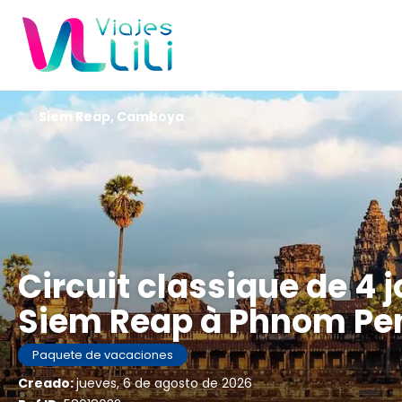
Siem Reap, Camboya
Circuit classique de 4
Siem Reap à Phnom Pe
Paquete de vacaciones
Creado:
jueves, 6 de agosto de 2026