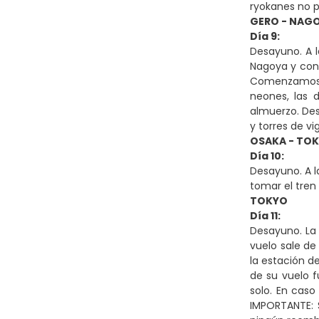
ryokanes no p
GERO - NAGO
Día 9:
Desayuno. A l
Nagoya y cone
Comenzamos co
neones, las 
almuerzo. Des
y torres de vi
OSAKA - TO
Día 10:
Desayuno. A l
tomar el tren 
TOKYO
Día 11:
Desayuno. La 
vuelo sale de
la estación de
de su vuelo f
solo. En caso
IMPORTANTE: 