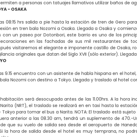
ermiten a personas con tatuajes llamativos utilizar baños de a
YA - OSAKA
as 08:15 hrs salida a pie hasta la estación de tren de Gero par
xión en tren bala Nozomi a Osaka. Llegada a Osaka y comienzo d
n un paseo por Dotonbori, este barrio es uno de los principa
decoraciones en las fachadas de sus mil restaurantes de tod
pués visitaremos el elegante e imponente castillo de Osaka, ro
gilancia originales que datan del Siglo XVII (sólo exterior). Llegad
KYO
as 9.15 encuentro con un asistente de habla hispana en el hote
bala Nozomi con destino a Tokyo. Llegada y traslado al hotel con
habitación será desocupada antes de las 11.00hrs. A la hora indi
 Narita (NRT), el traslado se realizará en en taxi hasta la esta
 Tokyo para tomar el bus a Narita. NOTA: El traslado está sujeto 
uera anterior a las 08.30 am, tendrá un suplemento de 470.-U
 de que su vuelo de salida sea desde el aeropuerto de Haneda 
Si la hora de salida desde el hotel es muy temprana, no podr