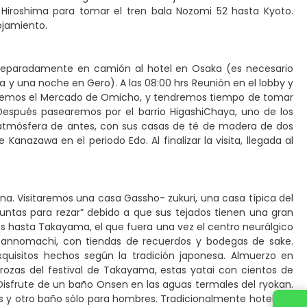
Hiroshima para tomar el tren bala Nozomi 52 hasta Kyoto.
lojamiento.
 separadamente en camión al hotel en Osaka (es necesario
 una noche en Gero). A las 08:00 hrs Reunión en el lobby y
taremos el Mercado de Omicho, y tendremos tiempo de tomar
Después pasearemos por el barrio HigashiChaya, uno de los
atmósfera de antes, con sus casas de té de madera de dos
anazawa en el periodo Edo. Al finalizar la visita, llegada al
na. Visitaremos una casa Gassho- zukuri, una casa típica del
juntas para rezar” debido a que sus tejados tienen una gran
os hasta Takayama, el que fuera una vez el centro neurálgico
misannomachi, con tiendas de recuerdos y bodegas de sake.
xquisitos hechos según la tradición japonesa. Almuerzo en
ozas del festival de Takayama, estas yatai con cientos de
Disfrute de un baño Onsen en las aguas termales del ryokan.
s y otro baño sólo para hombres. Tradicionalmente hoteles y
Contacta con nosotros