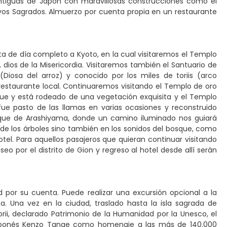
 antiguas de Japón con maravillosas construcciones como el
rvos Sagrados. Almuerzo por cuenta propia en un restaurante
sita de día completo a Kyoto, en la cual visitaremos el Templo
ios de la Misericordia. Visitaremos también el Santuario de
i (Diosa del arroz) y conocido por los miles de toriis (arco
restaurante local. Continuaremos visitando el Templo de oro
nque y está rodeado de una vegetación exquisita y el Templo
fue pasto de las llamas en varias ocasiones y reconstruido
osque de Arashiyama, donde un camino iluminado nos guiará
de los árboles sino también en los sonidos del bosque, como
el. Para aquellos pasajeros que quieran continuar visitando
seo por el distrito de Gion y regreso al hotel desde allí serán
d por su cuenta. Puede realizar una excursión opcional a la
. Una vez en la ciudad, traslado hasta la isla sagrada de
orii, declarado Patrimonio de la Humanidad por la Unesco, el
japonés Kenzo Tange como homenaje a las más de 140.000