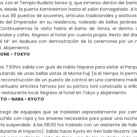
 con el Templo Budista Senso-ji, que inmerso dentro del barrio
ios, desde la puerta Kamirarimon hasta el salón Komagatado. A 
sus 90 puestos de souvenirs, artículos tradicionales y exóticos
ida del Emperador en su residencia, rodeado de bellos jardines
. Continuaremos la visita hasta el barrio de Ginza, el dist
ndas y cafés. Regreso al hotel por cuenta propia. Resto del día 
l té” en Asakusa con demostración de la ceremonia por un m
). Alojamiento.
KONE - TOKYO
as 7.50hrs salida con guía de habla hispana para visitar el Par
frutando de unas bellas vistas al Monte Fuji (si el tiempo lo pe
a reconstrucción de un puesto de control en una carretera medi
ntuario sintoísta famoso por su pórtico torii construido a orill
 restaurante local. Regreso al hotel en Tokyo y Alojamiento.
TO - NARA - KYOTO
trega de equipajes que se trasladan separadamente por camió
hila con ropa y los enseres necesarios para pasar una noche 
 suspendido. A las 08:00 hrs traslado con un asistente de habla
rante el trayecto). Salida hacia Kyoto en tren bala Nozomi. Ll