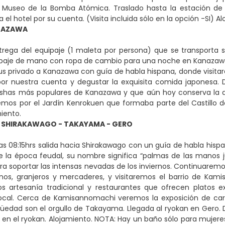
l Museo de la Bomba Atómica. Traslado hasta la estación de 
 el hotel por su cuenta. (Visita incluida sólo en la opción -SI) A
NAZAWA
trega del equipaje (1 maleta por persona) que se transporta
paje de mano con ropa de cambio para una noche en Kanazawa y
bus privado a Kanazawa con guía de habla hispana, donde visi
por nuestra cuenta y degustar la exquisita comida japonesa. 
eishas más populares de Kanazawa y que aún hoy conserva la 
emos por el Jardín Kenrokuen que formaba parte del Castillo de K
miento.
 SHIRAKAWAGO - TAKAYAMA - GERO
as 08:15hrs salida hacia Shirakawago con un guía de habla hispa
e la época feudal, su nombre significa “palmas de las manos 
ara soportar las intensas nevadas de los inviernos. Continuarem
anos, granjeros y mercaderes, y visitaremos el barrio de Ka
s artesanía tradicional y restaurantes que ofrecen platos e
local. Cerca de Kamisannomachi veremos la exposición de carr
üedad son el orgullo de Takayama. Llegada al ryokan en Gero. 
 en el ryokan. Alojamiento. NOTA: Hay un baño sólo para mujere