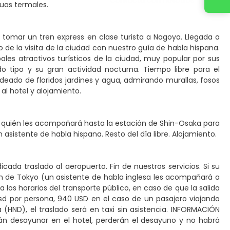
guas termales.
a tomar un tren express en clase turista a Nagoya. Llegada a
e la visita de la ciudad con nuestro guía de habla hispana.
les atractivos turísticos de la ciudad, muy popular por sus
o tipo y su gran actividad nocturna. Tiempo libre para el
deado de floridos jardines y agua, admirando murallas, fosos
a al hotel y alojamiento.
l, quién les acompañará hasta la estación de Shin-Osaka para
 asistente de habla hispana. Resto del día libre. Alojamiento.
cada traslado al aeropuerto. Fin de nuestros servicios. Si su
ción de Tokyo (un asistente de habla inglesa les acompañará a
a los horarios del transporte público, en caso de que la salida
sd por persona, 940 USD en el caso de un pasajero viajando
(HND), el traslado será en taxi sin asistencia. INFORMACIÓN
án desayunar en el hotel, perderán el desayuno y no habrá