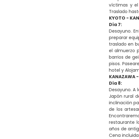
víctimas y e
Traslado hasta
KYOTO - KA
Día 7:
Desayuno. En
preparar equi
traslado en 
el almuerzo 
barrios de g
pisos. Pasear
hotel y Aloja
KANAZAWA -
Día 8:
Desayuno. A l
Japón rural d
inclinación p
de los artes
Encontraremo
restaurante 
años de antig
Cena incluida