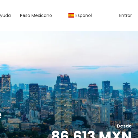
yuda
Peso Mexicano
Español
Entrar
e
Desde
86,613 MXN