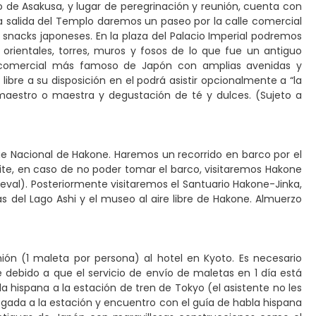
 de Asakusa, y lugar de peregrinación y reunión, cuenta con
la salida del Templo daremos un paseo por la calle comercial
 snacks japoneses. En la plaza del Palacio Imperial podremos
 orientales, torres, muros y fosos de lo que fue un antiguo
rito comercial más famoso de Japón con amplias avenidas y
libre a su disposición en el podrá asistir opcionalmente a “la
aestro o maestra y degustación de té y dulces. (Sujeto a
que Nacional de Hakone. Haremos un recorrido en barco por el
rmite, en caso de no poder tomar el barco, visitaremos Hakone
eval). Posteriormente visitaremos el Santuario Hakone-Jinka,
as del Lago Ashi y el museo al aire libre de Hakone. Almuerzo
n (1 maleta por persona) al hotel en Kyoto. Es necesario
debido a que el servicio de envío de maletas en 1 día está
 hispana a la estación de tren de Tokyo (el asistente no les
egada a la estación y encuentro con el guía de habla hispana