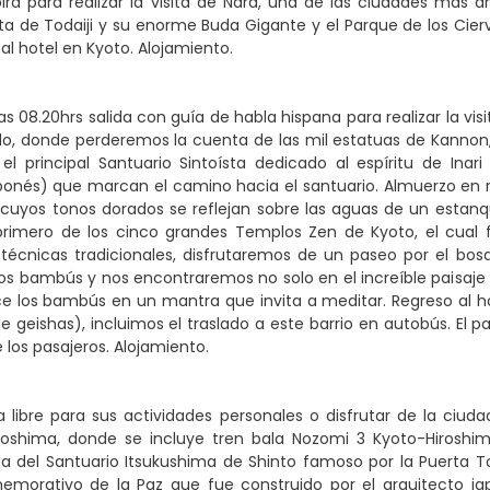
irá para realizar la visita de Nara, una de las ciudades más
a de Todaiji y su enorme Buda Gigante y el Parque de los Cie
 al hotel en Kyoto. Alojamiento.
as 08.20hrs salida con guía de habla hispana para realizar la vi
, donde perderemos la cuenta de las mil estatuas de Kannon, d
, el principal Santuario Sintoísta dedicado al espíritu de Inar
aponés) que marcan el camino hacia el santuario. Almuerzo en 
, cuyos tonos dorados se reflejan sobre las aguas de un esta
 primero de los cinco grandes Templos Zen de Kyoto, el cual 
s técnicas tradicionales, disfrutaremos de un paseo por el b
s bambús y nos encontraremos no solo en el increíble paisaje 
e los bambús en un mantra que invita a meditar. Regreso al hot
e geishas), incluimos el traslado a este barrio en autobús. El pa
 los pasajeros. Alojamiento.
 libre para sus actividades personales o disfrutar de la ciuda
roshima, donde se incluye tren bala Nozomi 3 Kyoto-Hiroshima
ita del Santuario Itsukushima de Shinto famoso por la Puerta T
morativo de la Paz que fue construido por el arquitecto 