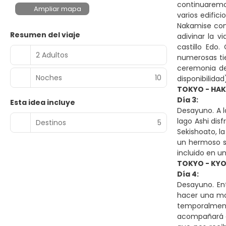
continuaremos
Ampliar mapa
varios edific
Nakamise con 
Resumen del viaje
adivinar la v
castillo Edo
2 Adultos
numerosas tie
ceremonia de
Noches
10
disponibilidad
TOKYO - HA
Día 3:
Esta idea incluye
Desayuno. A l
lago Ashi dis
Destinos
5
Sekishoato, l
un hermoso sa
incluido en un
TOKYO - KYO
Día 4:
Desayuno. En
hacer una moc
temporalmente
acompañará du