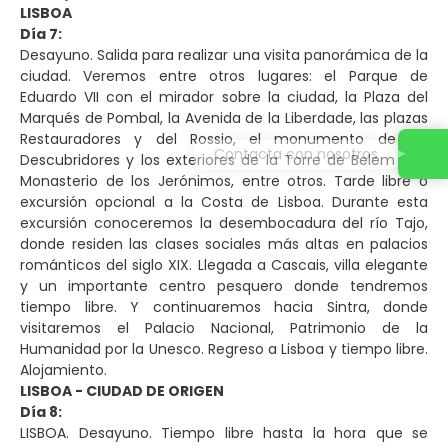
LISBOA
Día 7:
Desayuno. Salida para realizar una visita panorámica de la
ciudad. Veremos entre otros lugares: el Parque de
Eduardo VII con el mirador sobre la ciudad, la Plaza del
Marqués de Pombal, la Avenida de la Liberdade, las plazas
Restauradores y del Rossio, el monumento de los
Contacta con nosotros
Descubridores y los exteriores de la Torre de Belem y el
Monasterio de los Jerónimos, entre otros. Tarde libre o
excursión opcional a la Costa de Lisboa. Durante esta
excursión conoceremos la desembocadura del río Tajo,
donde residen las clases sociales más altas en palacios
románticos del siglo XIX. Llegada a Cascais, villa elegante
y un importante centro pesquero donde tendremos
tiempo libre. Y continuaremos hacia Sintra, donde
visitaremos el Palacio Nacional, Patrimonio de la
Humanidad por la Unesco. Regreso a Lisboa y tiempo libre.
Alojamiento.
LISBOA - CIUDAD DE ORIGEN
Día 8:
LISBOA. Desayuno. Tiempo libre hasta la hora que se