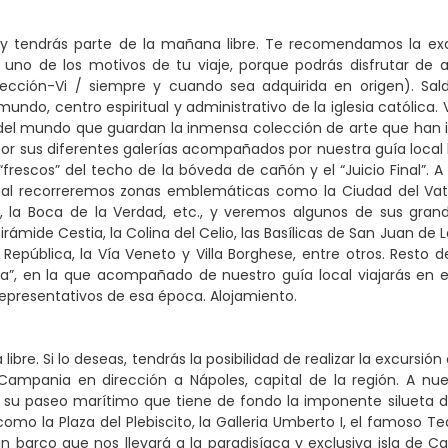
y tendrás parte de la mañana libre. Te recomendamos la excur
no de los motivos de tu viaje, porque podrás disfrutar de al
lección-Vi / siempre y cuando sea adquirida en origen). Sal
undo, centro espiritual y administrativo de la iglesia católica
el mundo que guardan la inmensa colección de arte que han ido 
por sus diferentes galerías acompañados por nuestra guía local h
frescos” del techo de la bóveda de cañón y el “Juicio Final”. 
al recorreremos zonas emblemáticas como la Ciudad del Vatican
e, la Boca de la Verdad, etc., y veremos algunos de sus gr
Pirámide Cestia, la Colina del Celio, las Basílicas de San Juan de 
a República, la Vía Veneto y Villa Borghese, entre otros. Resto 
a”, en la que acompañado de nuestro guía local viajarás en e
epresentativos de esa época. Alojamiento.
libre. Si lo deseas, tendrás la posibilidad de realizar la excursi
 Campania en dirección a Nápoles, capital de la región. A nu
su paseo marítimo que tiene de fondo la imponente silueta de
como la Plaza del Plebiscito, la Galleria Umberto I, el famoso T
barco que nos llevará a la paradisíaca y exclusiva isla de C