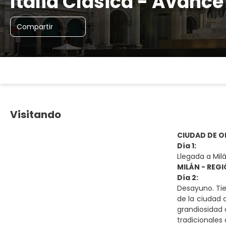
Italia Clásica - Avance
Compartir
Visitando
CIUDAD DE O
Día 1:
Llegada a Milá
MILÁN - REG
Día 2:
Desayuno. Tie
de la ciudad 
grandiosidad 
tradicionales 