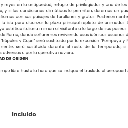
y reyes en la antigüedad, refugio de privilegiados y uno de 
, y si las condiciones climáticas lo permiten, daremos un pas
fiarnos con sus paisajes de farallones y grutas. Posteriorment
 la isla para alcanzar la plaza principal repleta de animadas 
ya estética italiana miman al visitante a lo largo de sus paseos.
 de Roma, donde soñaremos reviviendo esas icónicas escenas del
 “Nápoles y Capri” será sustituida por la excursión “Pompeya y
mente, será sustituida durante el resto de la temporada, si 
s adversas o por la operativa naviera.
AD DE ORIGEN
mpo libre hasta la hora que se indique el traslado al aeropuert
Incluido