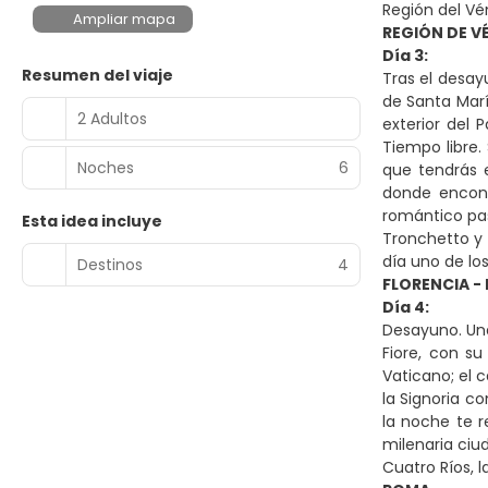
Región del Vé
Ampliar mapa
REGIÓN DE VÉ
Día 3:
Resumen del viaje
Tras el desay
de Santa Marí
2 Adultos
exterior del 
Tiempo libre.
Noches
6
que tendrás e
donde encont
romántico pas
Esta idea incluye
Tronchetto y 
día uno de los
Destinos
4
FLORENCIA -
Día 4:
Desayuno. Una
Fiore, con su
Vaticano; el c
la Signoria c
la noche te 
milenaria ciu
Cuatro Ríos, l