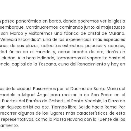
un paseo panorámico en barco, donde podremos ver la iglesia
s. Desembarque. Continuaremos caminando junto al majestuoso
a San Marco y visitaremos una fábrica de cristal de Murano.
n Venecia Escondida”, una de las experiencias más especiales
as de sus plazas, callecitas estrechas, palacios y canales,
iudad única en el mundo y, como broche de oro, darás un
ciudad. A la hora indicada, tomaremos el vaporetto hasta el
ncia, capital de la Toscana, cuna del Renacimiento y hoy en
os de la ciudad. Pasaremos por: el Duomo de Santa Maria del
e modelo a Miguel Ángel para realizar la de San Pedro en el
 Puertas del Paraíso de Ghiberti; el Ponte Vecchio; la Plaza de
n riqueza artística, etc. Tiempo libre. Salida hacia Roma. Por
ecorrer algunos de los lugares más característicos de esta
representativas, como la Piazza Navona con la Fuente de los
ojamiento.