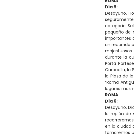
ROMA
Día 5:
Desayuno. Ho
seguramente u
categoría Se
pequeño del m
importantes d
un recorrido 
majestuosos “
durante la cu
Porta Portes
Caracalla, la 
la Plaza de l
“Roma Antigu
lugares más r
ROMA
Día 6:
Desayuno. Día 
la región de
recorreremos 
en la ciudad 
tomaremos un 