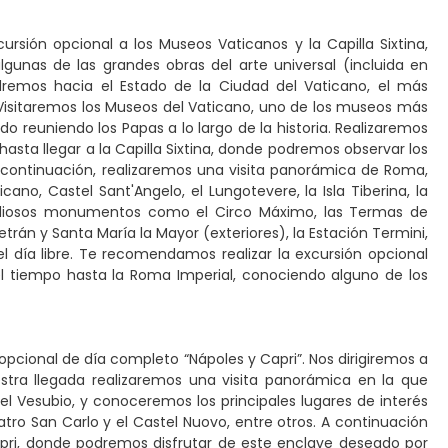
sión opcional a los Museos Vaticanos y la Capilla Sixtina,
gunas de las grandes obras del arte universal (incluida en
dremos hacia el Estado de la Ciudad del Vaticano, el más
. Visitaremos los Museos del Vaticano, uno de los museos más
reuniendo los Papas a lo largo de la historia. Realizaremos
asta llegar a la Capilla Sixtina, donde podremos observar los
A continuación, realizaremos una visita panorámica de Roma,
o, Castel Sant'Angelo, el Lungotevere, la Isla Tiberina, la
andiosos monumentos como el Circo Máximo, las Termas de
Letrán y Santa María la Mayor (exteriores), la Estación Termini,
del día libre. Te recomendamos realizar la excursión opcional
l tiempo hasta la Roma Imperial, conociendo alguno de los
ón opcional de día completo “Nápoles y Capri”. Nos dirigiremos a
estra llegada realizaremos una visita panorámica en la que
l Vesubio, y conoceremos los principales lugares de interés
eatro San Carlo y el Castel Nuovo, entre otros. A continuación
apri, donde podremos disfrutar de este enclave deseado por