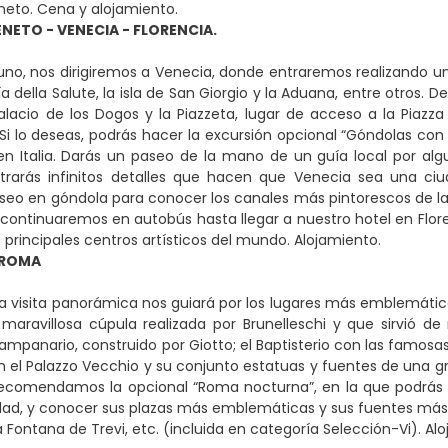
neto. Cena y alojamiento.
NETO - VENECIA - FLORENCIA.
uno, nos dirigiremos a Venecia, donde entraremos realizando 
a della Salute, la isla de San Giorgio y la Aduana, entre otro
Palacio de los Dogos y la Piazzeta, lugar de acceso a la Piazz
 Si lo deseas, podrás hacer la excursión opcional “Góndolas co
n Italia. Darás un paseo de la mano de un guía local por algun
rarás infinitos detalles que hacen que Venecia sea una c
eo en góndola para conocer los canales más pintorescos de la 
continuaremos en autobús hasta llegar a nuestro hotel en Flore
 principales centros artísticos del mundo. Alojamiento.
 ROMA
 visita panorámica nos guiará por los lugares más emblemátic
 maravillosa cúpula realizada por Brunelleschi y que sirvió d
ampanario, construido por Giotto; el Baptisterio con las famosas
on el Palazzo Vecchio y su conjunto estatuas y fuentes de una gra
recomendamos la opcional “Roma nocturna”, en la que podrás r
dad, y conocer sus plazas más emblemáticas y sus fuentes más 
a Fontana de Trevi, etc. (incluida en categoría Selección-Vi). Al