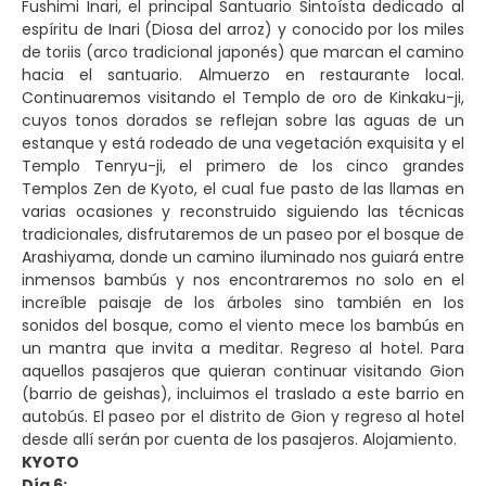
Fushimi Inari, el principal Santuario Sintoísta dedicado al
espíritu de Inari (Diosa del arroz) y conocido por los miles
de toriis (arco tradicional japonés) que marcan el camino
hacia el santuario. Almuerzo en restaurante local.
Continuaremos visitando el Templo de oro de Kinkaku-ji,
cuyos tonos dorados se reflejan sobre las aguas de un
estanque y está rodeado de una vegetación exquisita y el
Templo Tenryu-ji, el primero de los cinco grandes
Templos Zen de Kyoto, el cual fue pasto de las llamas en
varias ocasiones y reconstruido siguiendo las técnicas
tradicionales, disfrutaremos de un paseo por el bosque de
Arashiyama, donde un camino iluminado nos guiará entre
inmensos bambús y nos encontraremos no solo en el
increíble paisaje de los árboles sino también en los
sonidos del bosque, como el viento mece los bambús en
un mantra que invita a meditar. Regreso al hotel. Para
aquellos pasajeros que quieran continuar visitando Gion
(barrio de geishas), incluimos el traslado a este barrio en
autobús. El paseo por el distrito de Gion y regreso al hotel
desde allí serán por cuenta de los pasajeros. Alojamiento.
KYOTO
Día 6: