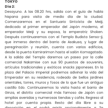
TOKYO
Día 2:
Desayuno. A las 08.20 hrs, salida con el guía de habla
hispana para visita de medio día de la ciudad.
Comenzaremos en el Santuario Sintoísta de Meiji,
dedicado al primer emperador del Japón moderno, el
emperador Meiji y su esposa, la emperatriz Shoken.
Después continuaremos con el Templo Budista Senso-ji,
que inmerso dentro del barrio de Asakusa, y lugar de
peregrinación y reunión, cuenta con varios edificios,
desde la puerta Kamirarimon hasta el salón Komagatado.
A la salida del Templo daremos un paseo por la calle
comercial Nakamise con sus 90 puestos de souvenirs,
artículos tradicionales y exóticos snacks japoneses. En la
plaza del Palacio Imperial podremos adivinar la vida del
Emperador en su residencia, rodeado de bellos jardines
orientales, torres, muros y fosos de lo que fue un antiguo
castillo Edo. Continuaremos la visita hasta el barrio de
Ginza, el distrito comercial más famoso de Japón con
amplias avenidas y numerosas tiendas y cafés. Regreso al
hotel por cuenta propia. Resto del día libre a su
disposición en el podrá asistir opcionalmente a “la